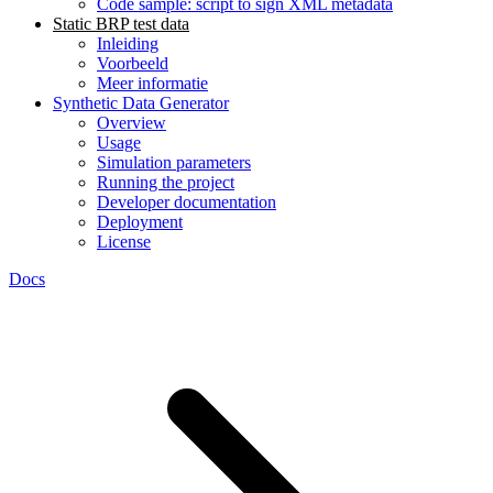
Code sample: script to sign XML metadata
Static BRP test data
Inleiding
Voorbeeld
Meer informatie
Synthetic Data Generator
Overview
Usage
Simulation parameters
Running the project
Developer documentation
Deployment
License
Docs