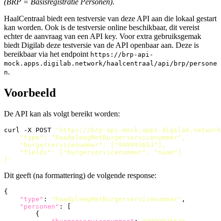
(BRP = Basisregistratie Personen)
.
HaalCentraal biedt een testversie van deze API aan die lokaal gestart
kan worden. Ook is de testversie online beschikbaar, dit vereist
echter de aanvraag van een API key. Voor extra gebruiksgemak
biedt Digilab deze testversie van de API openbaar aan. Deze is
bereikbaar via het endpoint
https://brp-api-
mock.apps.digilab.network/haalcentraal/api/brp/persone
.
n
Voorbeeld
De API kan als volgt bereikt worden:
curl -X POST 
'https://brp-api-mock.apps.digilab.network
}'
Dit geeft (na formattering) de volgende response:
{
"type"
:
"RaadpleegMetBurgerservicenummer"
,
"personen"
:
[
{