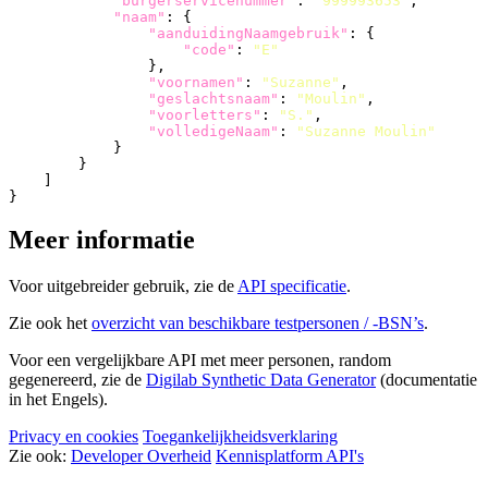
"burgerservicenummer"
:
"999993653"
,
"naam"
:
{
"aanduidingNaamgebruik"
:
{
"code"
:
"E"
},
"voornamen"
:
"Suzanne"
,
"geslachtsnaam"
:
"Moulin"
,
"voorletters"
:
"S."
,
"volledigeNaam"
:
"Suzanne Moulin"
}
}
]
}
Meer informatie
Voor uitgebreider gebruik, zie de
API specificatie
.
Zie ook het
overzicht van beschikbare testpersonen / -BSN’s
.
Voor een vergelijkbare API met meer personen, random
gegenereerd, zie de
Digilab Synthetic Data Generator
(documentatie
in het Engels).
Privacy en cookies
Toegankelijkheidsverklaring
Zie ook:
Developer Overheid
Kennisplatform API's